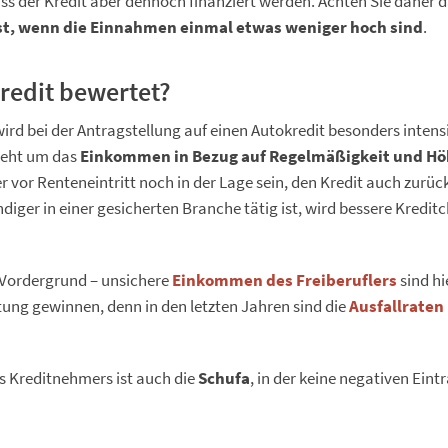
s der Kredit aber dennoch finanziert werden. Achten Sie daher d
ist, wenn die Einnahmen einmal etwas weniger hoch sind
.
redit bewertet?
wird bei der Antragstellung auf einen Autokredit besonders intensi
 geht um das
Einkommen in Bezug auf Regelmäßigkeit und H
 er vor Renteneintritt noch in der Lage sein, den Kredit auch zurü
ndiger in einer gesicherten Branche tätig ist, wird bessere Kredi
n Vordergrund – unsichere
Einkommen des Freiberuflers
sind hi
tung gewinnen, denn in den letzten Jahren sind die
Ausfallraten
s Kreditnehmers ist auch die
Schufa
, in der keine negativen Ein