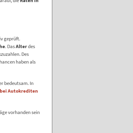
arauf, die
Raten in
v geprüft.
öhe
. Das
Alter
des
ckzuzahlen. Des
tchancen haben als
er bedeutsam. In
 bei Autokrediten
träge vorhanden sein