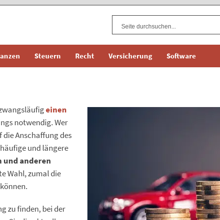
nanzen
Steuern
Recht
Versicherung
Software
 zwangsläufig
einen
rdings notwendig. Wer
 die Anschaffung des
 häufige und längere
n und anderen
te Wahl, zumal die
können.
ng zu finden, bei der