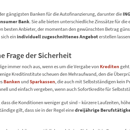
der gängigsten Banken für die Autofinanzierung, darunter die
ING
Consumer Bank
. Sie alle bieten unterschiedliche Zinssätze für die
den besten Anbieter, der momentan den gewünschten Betrag günsti
 sich ein
individuell zugeschnittenes Angebot
erstellen lasse
ne Frage der Sicherheit
ndige immer noch aus, wenn es um die Vergabe von
Krediten
geht
enige Kreditinstitute scheuen den Mehraufwand, den die Überprü
es
Banken
und
Sparkassen
, die auch mit Selbstständigen kein
nell und einfach vergeben, wenn auch Sofortkredite für Selbststä
n, dass die Konditionen weniger gut sind – kürzere Laufzeiten, hö
ändige gilt, dass sie in der Regel eine
dreijährige Berufstätigke