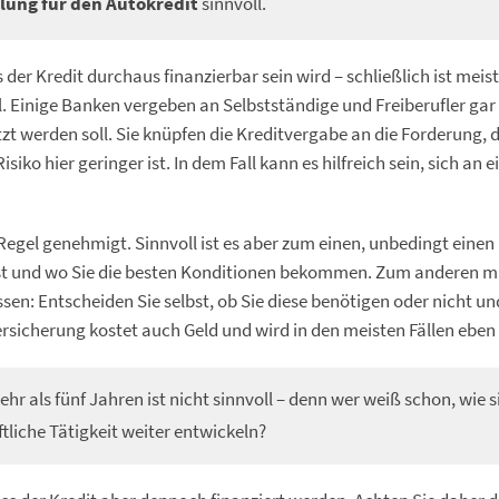
lung für den Autokredit
sinnvoll.
der Kredit durchaus finanzierbar sein wird – schließlich ist meis
. Einige Banken vergeben an Selbstständige und Freiberufler gar 
t werden soll. Sie knüpfen die Kreditvergabe an die Forderung, d
iko hier geringer ist. In dem Fall kann es hilfreich sein, sich an e
 Regel genehmigt. Sinnvoll ist es aber zum einen, unbedingt einen
 ist und wo Sie die besten Konditionen bekommen. Zum anderen m
en: Entscheiden Sie selbst, ob Sie diese benötigen oder nicht und
rsicherung kostet auch Geld und wird in den meisten Fällen eben
ehr als fünf Jahren ist nicht sinnvoll – denn wer weiß schon, wie s
ftliche Tätigkeit weiter entwickeln?