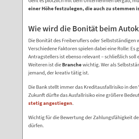
Geht es plötzlich mit dem Unternehmen bergab, mus
einer Höhe festzulegen, die auch zu stemmen 
Wie wird die Bonität beim Autok
Die Bonität des Freiberuflers oder Selbstständigen 
Verschiedene Faktoren spielen dabei eine Rolle: Es
Antragstellers ist ebenso relevant – schließlich soll
Weiteren ist die
Branche
wichtig. Wer als Selbststä
jemand, der kreativ tätig ist.
Die Bank stellt immer das Kreditausfallrisiko in de
Zukunft dürfte das Ausfallrisiko eine größere Bedeu
stetig angestiegen
.
Wichtig für die Bewertung der Zahlungsfähigkeit de
dürfen.