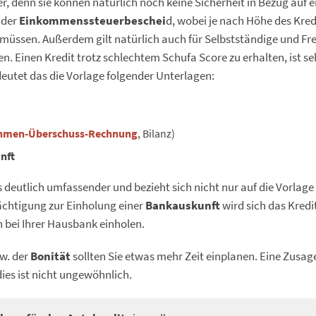
r, denn sie können natürlich noch keine Sicherheit in Bezug auf 
 der
Einkommenssteuerbeschei
d, wobei je nach Höhe des Kredi
müssen. Außerdem gilt natürlich auch für Selbstständige und Frei
n. Einen Kredit trotz schlechtem Schufa Score zu erhalten, ist s
deutet das die Vorlage folgender Unterlagen:
hmen-Überschuss-Rechnung
, Bilanz)
nft
 deutlich umfassender und bezieht sich nicht nur auf die Vorlage 
ächtigung zur Einholung einer
Bankauskunft
wird sich das Kredit
n bei Ihrer Hausbank einholen.
w. der
Bonität
sollten Sie etwas mehr Zeit einplanen. Eine Zusag
ies ist nicht ungewöhnlich.