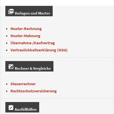
picture_as_pdf
Vorlagen und Muster
Muster-Rechnung
Muster-Mahnung
Übernahme-/Kaufvertrag
Vertraulichkeitserklärung (NDA)
iso
Rechner & Vergleiche
Steuerrechner
Rechtsschutzversicherung
assignment_turned_in
Ausfüllhilfen