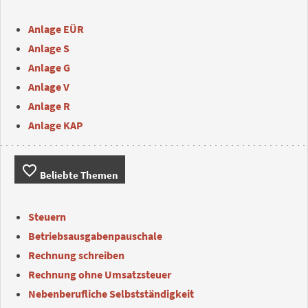
Anlage EÜR
Anlage S
Anlage G
Anlage V
Anlage R
Anlage KAP
favorite_border
Beliebte Themen
Steuern
Betriebsausgabenpauschale
Rechnung schreiben
Rechnung ohne Umsatzsteuer
Nebenberufliche Selbstständigkeit