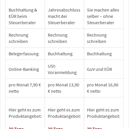
Buchhaltung &
Jahresabschluss
Sie machen alles
EÜR beim
macht der
selber – ohne
Steuerberater
Steuerberater
Steuerberater
Rechnung
Rechnung
Rechnung
schreiben
schreiben
schreiben
Belegerfassung
Buchhaltung
Buchhaltung
USt-
Online-Banking
GuV und EÜR
Voranmeldung
pro Monat 7,90 €
pro Monat 13,90
pro Monat 16,90
netto
€ netto
€ netto
Hier geht es zum
Hier geht es zum
Hier geht es zum
Produktangebot:
Produktangebot:
Produktangebot:
30 Tage
30 Tage
30 Tage