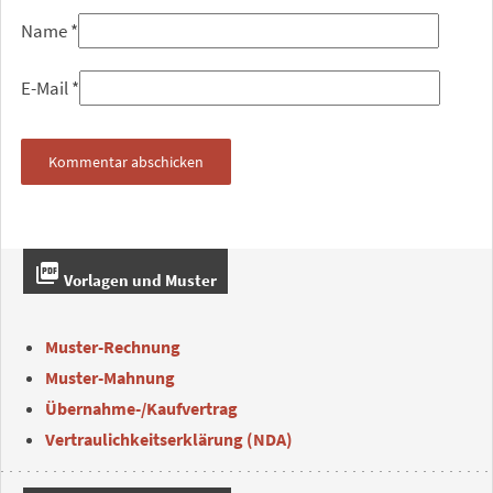
Name
*
E-Mail
*
picture_as_pdf
Vorlagen und Muster
Muster-Rechnung
Muster-Mahnung
Übernahme-/Kaufvertrag
Vertraulichkeitserklärung (NDA)