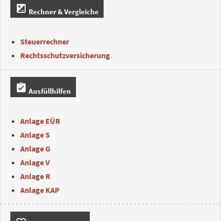
iso
Rechner & Vergleiche
Steuerrechner
Rechtsschutzversicherung
assignment_turned_in
Ausfüllhilfen
Anlage EÜR
Anlage S
Anlage G
Anlage V
Anlage R
Anlage KAP