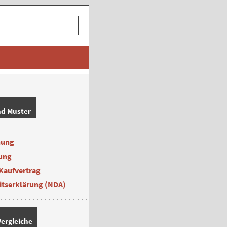
nd Muster
nung
ung
Kaufvertrag
itserklärung (NDA)
ergleiche