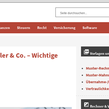
nanzen
Steuern
Recht
Versicherung
Software
picture_as_pdf
ler & Co. – Wichtige
Vorlagen u
Muster-Rech
Muster-Mahn
Übernahme-/
Vertraulichke
iso
Rechner & V