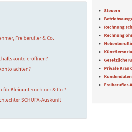
Steuern
Betriebsausg
Rechnung sch
Rechnung oh
ehmer, Freiberufler & Co.
Nebenberuflic
Künstlersozi
chäftskonto eröffnen?
Gesetzliche 
Private Kran
konto achten?
Kundendaten
Freiberufler-
o für Kleinunternehmer & Co.?
schlechter SCHUFA-Auskunft