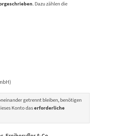
 vorgeschrieben
. Dazu zählen die
GmbH)
voneinander getrennt bleiben, benötigen
dieses Konto das
erforderliche
, Freiberufler & Co.