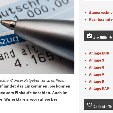
Steuerrechne
Rechtsschutz
assignment_turned_in
Ausfüllhilf
Anlage EÜR
Anlage S
Anlage G
Anlage V
chten? Unser Ratgeber verrät es Ihnen.
Anlage R
auf landet das Einkommen, Sie können
Anlage KAP
 bequem Einkäufe bezahlen. Auch im
e. Wir erklären, worauf Sie bei
favorite_border
Beliebte T