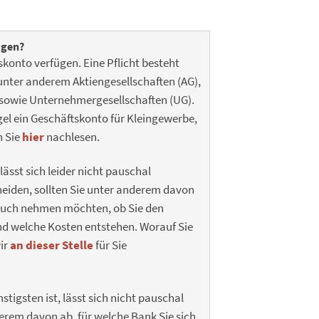
ügen?
konto verfügen. Eine Pflicht besteht
 unter anderem Aktiengesellschaften (AG),
 sowie Unternehmergesellschaften (UG).
gel ein Geschäftskonto für Kleingewerbe,
n Sie
hier
nachlesen.
ässt sich leider nicht pauschal
heiden, sollten Sie unter anderem davon
ruch nehmen möchten, ob Sie den
und welche Kosten entstehen. Worauf Sie
ir
an dieser Stelle
für Sie
igsten ist, lässt sich nicht pauschal
erem davon ab, für welche Bank Sie sich