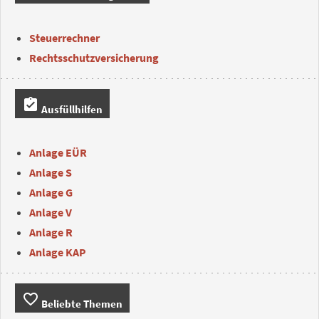
Steuerrechner
Rechtsschutzversicherung
assignment_turned_in
Ausfüllhilfen
Anlage EÜR
Anlage S
Anlage G
Anlage V
Anlage R
Anlage KAP
favorite_border
Beliebte Themen