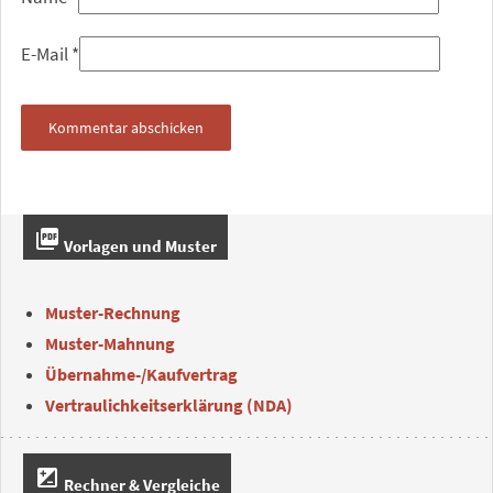
E-Mail
*
picture_as_pdf
Vorlagen und Muster
Muster-Rechnung
Muster-Mahnung
Übernahme-/Kaufvertrag
Vertraulichkeitserklärung (NDA)
iso
Rechner & Vergleiche