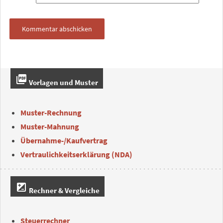
picture_as_pdf
Vorlagen und Muster
Muster-Rechnung
Muster-Mahnung
Übernahme-/Kaufvertrag
Vertraulichkeitserklärung (NDA)
iso
Rechner & Vergleiche
Steuerrechner