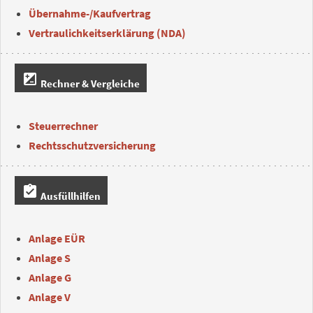
Übernahme-/Kaufvertrag
Vertraulichkeitserklärung (NDA)
iso
Rechner & Vergleiche
Steuerrechner
Rechtsschutzversicherung
assignment_turned_in
Ausfüllhilfen
Anlage EÜR
Anlage S
Anlage G
Anlage V