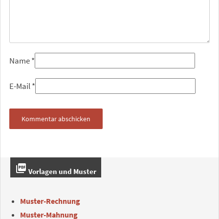
Name
*
E-Mail
*
picture_as_pdf
Vorlagen und Muster
Muster-Rechnung
Muster-Mahnung