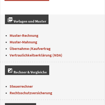
picture_as_pdf
Vorlagen und Muster
Muster-Rechnung
Muster-Mahnung
Übernahme-/Kaufvertrag
Vertraulichkeitserklärung (NDA)
iso
Rechner & Vergleiche
Steuerrechner
Rechtsschutzversicherung