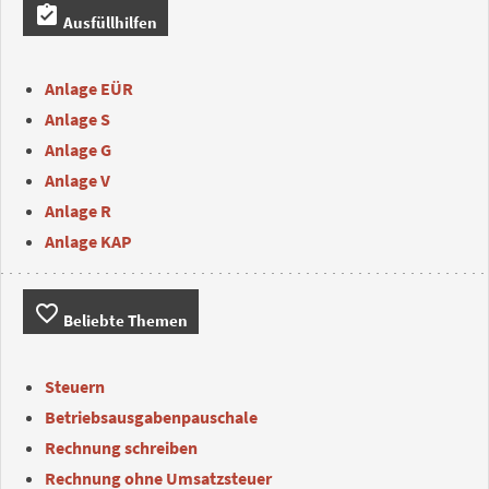
assignment_turned_in
Ausfüllhilfen
Anlage EÜR
Anlage S
Anlage G
Anlage V
Anlage R
Anlage KAP
favorite_border
Beliebte Themen
Steuern
Betriebsausgabenpauschale
Rechnung schreiben
Rechnung ohne Umsatzsteuer