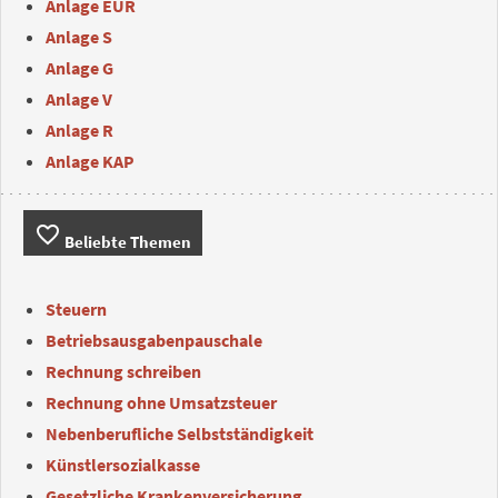
Anlage EÜR
Anlage S
Anlage G
Anlage V
Anlage R
Anlage KAP
favorite_border
Beliebte Themen
Steuern
Betriebsausgabenpauschale
Rechnung schreiben
Rechnung ohne Umsatzsteuer
Nebenberufliche Selbstständigkeit
Künstlersozialkasse
Gesetzliche Krankenversicherung