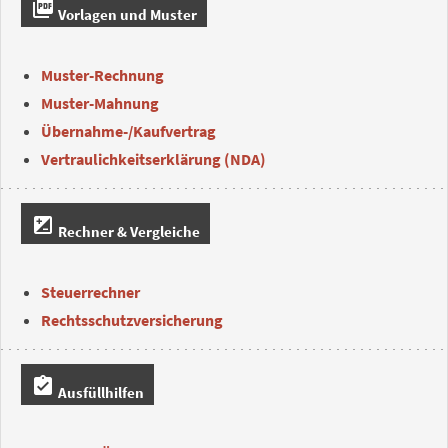
picture_as_pdf
Vorlagen und Muster
Muster-Rechnung
Muster-Mahnung
Übernahme-/Kaufvertrag
Vertraulichkeitserklärung (NDA)
iso
Rechner & Vergleiche
Steuerrechner
Rechtsschutzversicherung
assignment_turned_in
Ausfüllhilfen