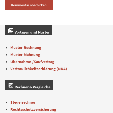
picture_as_pdf
Vorlagen und Muster
Muster-Rechnung
Muster-Mahnung
Übernahme-/Kaufvertrag
Vertraulichkeitserklärung (NDA)
iso
Rechner & Vergleiche
Steuerrechner
Rechtsschutzversicherung