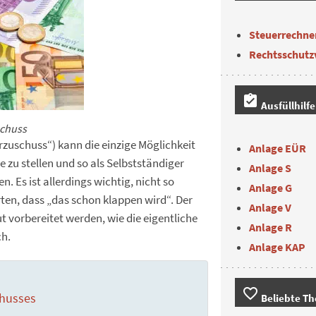
Steuerrechne
Rechtsschutz
assignment_turned_in
Ausfüllhilf
chuss
zuschuss“) kann die einzige Möglichkeit
Anlage EÜR
e zu stellen und so als Selbstständiger
Anlage S
n. Es ist allerdings wichtig, nicht so
Anlage G
en, dass „das schon klappen wird“. Der
Anlage V
vorbereitet werden, wie die eigentliche
Anlage R
ch.
Anlage KAP
favorite_border
chusses
Beliebte T