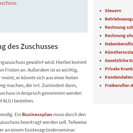
uschuss
Steuern
Betriebsausg
Rechnung sch
Rechnung oh
Nebenberuflic
ng des Zuschusses
Künstlersozi
Gesetzliche 
dungszuschuss gewährt wird. Hierbei kommt
Private Kran
n Fristen an. Außerdem ist es wichtig,
Kundendaten
 meint, er könnte sich aus einer festen
weg machen, der irrt. Zumindest dann,
Freiberufler-
szuschuss in Anspruch genommen werden
f ALG I bestehen.
wendig. Ein
Businessplan
muss durch den
zuschuss beantragt werden soll. Teilweise
der an einem Existenzgründerseminar