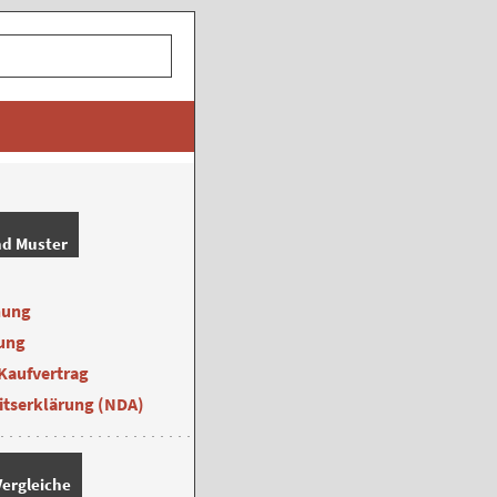
nd Muster
nung
ung
Kaufvertrag
itserklärung (NDA)
ergleiche