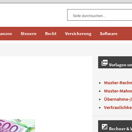
nanzen
Steuern
Recht
Versicherung
Software
picture_as_pdf
Vorlagen u
Muster-Rech
Muster-Mahn
Übernahme-/
Vertraulichke
iso
Rechner & V