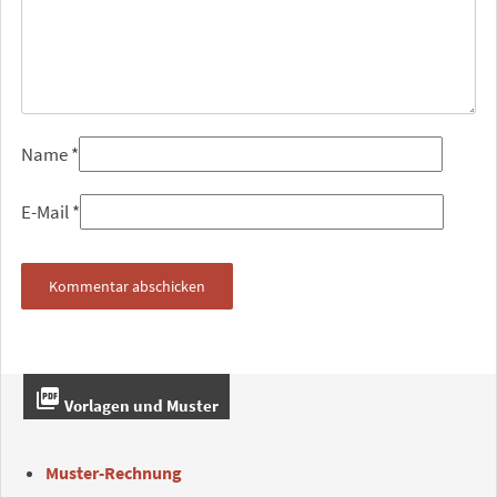
Name
*
E-Mail
*
picture_as_pdf
Vorlagen und Muster
Muster-Rechnung