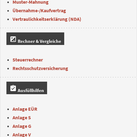
Muster-Mahnung
Übernahme-/Kaufvertrag
Vertraulichkeitserklärung (NDA)
iso
Rechner & Vergleiche
Steuerrechner
Rechtsschutzversicherung
assignment_turned_in
Ausfüllhilfen
Anlage EÜR
Anlage S
Anlage G
Anlage V