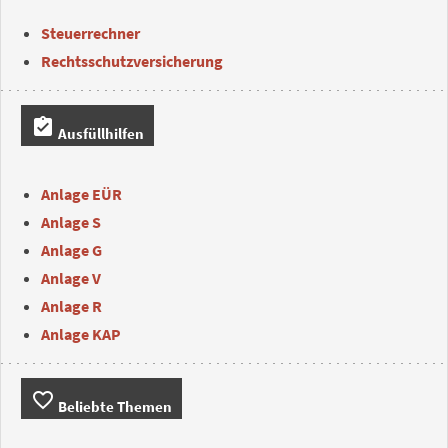
Steuerrechner
Rechtsschutzversicherung
assignment_turned_in
Ausfüllhilfen
Anlage EÜR
Anlage S
Anlage G
Anlage V
Anlage R
Anlage KAP
favorite_border
Beliebte Themen