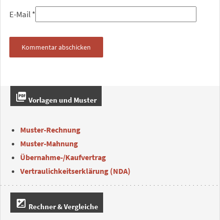
E-Mail
*
picture_as_pdf
Vorlagen und Muster
Muster-Rechnung
Muster-Mahnung
Übernahme-/Kaufvertrag
Vertraulichkeitserklärung (NDA)
iso
Rechner & Vergleiche