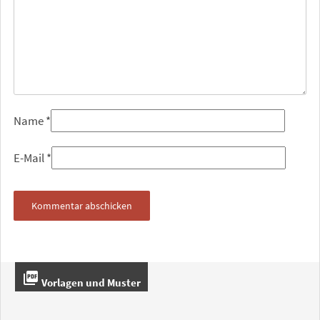
Name
*
E-Mail
*
picture_as_pdf
Vorlagen und Muster