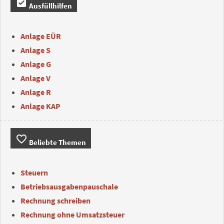
assignment_turned_in
Ausfüllhilfen
Anlage EÜR
Anlage S
Anlage G
Anlage V
Anlage R
Anlage KAP
favorite_border
Beliebte Themen
Steuern
Betriebsausgabenpauschale
Rechnung schreiben
Rechnung ohne Umsatzsteuer