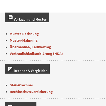
picture_as_pdf
Vorlagen und Muster
Muster-Rechnung
Muster-Mahnung
Übernahme-/Kaufvertrag
Vertraulichkeitserklärung (NDA)
iso
Rechner & Vergleiche
Steuerrechner
Rechtsschutzversicherung