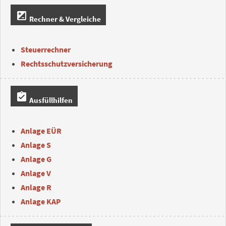
iso
Rechner & Vergleiche
Steuerrechner
Rechtsschutzversicherung
assignment_turned_in
Ausfüllhilfen
Anlage EÜR
Anlage S
Anlage G
Anlage V
Anlage R
Anlage KAP