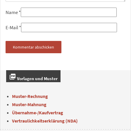
Name
*
E-Mail
*
picture_as_pdf
Vorlagen und Muster
Muster-Rechnung
Muster-Mahnung
Übernahme-/Kaufvertrag
Vertraulichkeitserklärung (NDA)