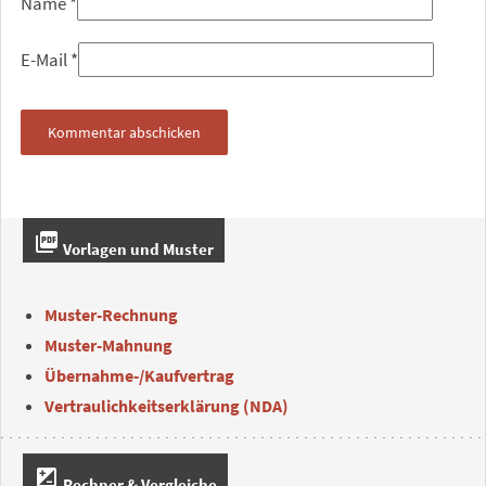
Name
*
E-Mail
*
picture_as_pdf
Vorlagen und Muster
Muster-Rechnung
Muster-Mahnung
Übernahme-/Kaufvertrag
Vertraulichkeitserklärung (NDA)
iso
Rechner & Vergleiche