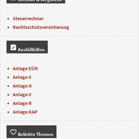
Steuerrechner
Rechtsschutzversicherung
assignment_turned_in
Ausfüllhilfen
Anlage EÜR
Anlage S
Anlage G
Anlage V
Anlage R
Anlage KAP
favorite_border
Beliebte Themen