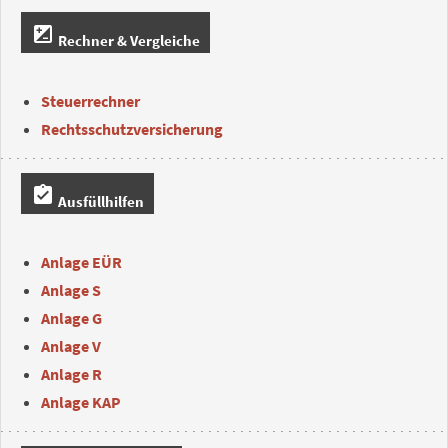
iso
Rechner & Vergleiche
Steuerrechner
Rechtsschutzversicherung
assignment_turned_in
Ausfüllhilfen
Anlage EÜR
Anlage S
Anlage G
Anlage V
Anlage R
Anlage KAP