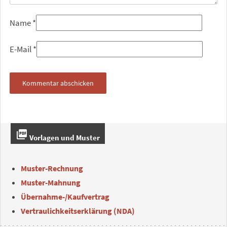
Name
*
E-Mail
*
picture_as_pdf
Vorlagen und Muster
Muster-Rechnung
Muster-Mahnung
Übernahme-/Kaufvertrag
Vertraulichkeitserklärung (NDA)