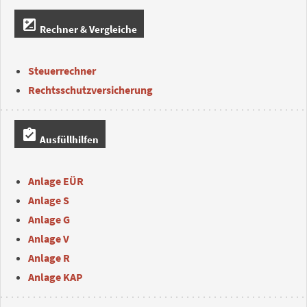
iso
Rechner & Vergleiche
Steuerrechner
Rechtsschutzversicherung
assignment_turned_in
Ausfüllhilfen
Anlage EÜR
Anlage S
Anlage G
Anlage V
Anlage R
Anlage KAP