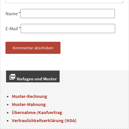
Name
*
E-Mail
*
picture_as_pdf
Vorlagen und Muster
Muster-Rechnung
Muster-Mahnung
Übernahme-/Kaufvertrag
Vertraulichkeitserklärung (NDA)