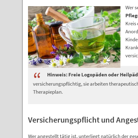
Wer s
Pfleg
Kreis 
Anord
Kinder
Krank
versi
Hinweis:
Freie Logopäden oder Heilpä
versicherungspflichtig, sie arbeiten therapeutisc
Therapieplan.
Versicherungspflicht und Angest
Wer angestellt tätig ist, unterliegt natürlich der g