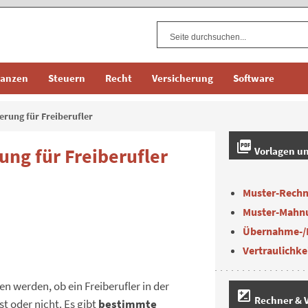
nanzen
Steuern
Recht
Versicherung
Software
erung für Freiberufler
picture_as_pdf
ung für Freiberufler
Vorlagen u
Muster-Rech
Muster-Mahn
Übernahme-/
Vertraulichke
n werden, ob ein Freiberufler in der
iso
Rechner & V
t oder nicht. Es gibt
bestimmte