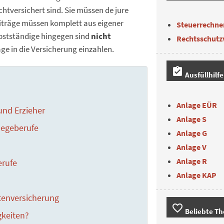
ichtversichert sind. Sie müssen de jure
eiträge müssen komplett aus eigener
Steuerrechne
lbstständige hingegen sind
nicht
Rechtsschutz
äge in die Versicherung einzahlen.
assignment_turned_in
Ausfüllhilf
Anlage EÜR
und Erzieher
Anlage S
legeberufe
Anlage G
Anlage V
Anlage R
erufe
Anlage KAP
tenversicherung
favorite_border
Beliebte T
gkeiten?