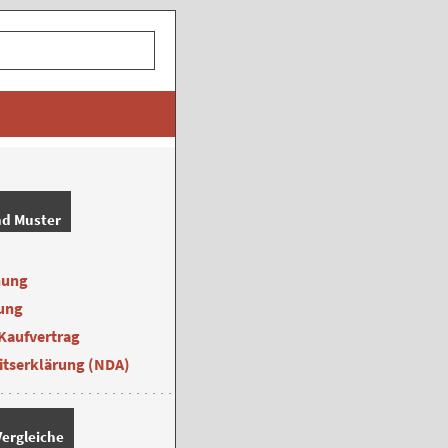
nd Muster
nung
ung
Kaufvertrag
itserklärung (NDA)
ergleiche