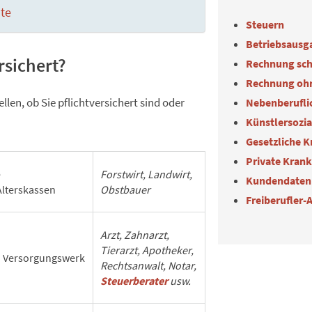
nte
Steuern
Betriebsausg
ersichert?
Rechnung sch
Rechnung oh
ellen, ob Sie pflichtversichert sind oder
Nebenberuflic
Künstlersozi
Gesetzliche 
Private Kran
e
Forstwirt, Landwirt,
Kundendaten
Alterskassen
Obstbauer
Freiberufler-
Arzt, Zahnarzt,
Tierarzt, Apotheker,
n Versorgungswerk
Rechtsanwalt, Notar,
Steuerberater
usw.