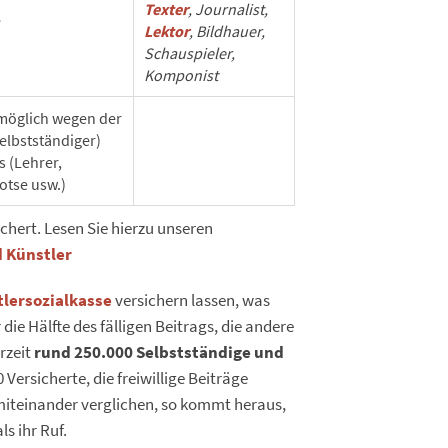
Texter
, Journalist,
e
Lektor
, Bildhauer,
Schauspieler,
Komponist
 möglich wegen der
elbstständiger)
 (Lehrer,
otse usw.)
ichert. Lesen Sie hierzu unseren
d Künstler
lersozialkasse
versichern lassen, was
 die Hälfte des fälligen Beitrags, die andere
erzeit
rund 250.000 Selbstständige und
ersicherte, die freiwillige Beiträge
iteinander verglichen, so kommt heraus,
s ihr Ruf.