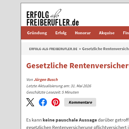
Gründung
Erfolg
Honorar
Akquise
Fi
Gesetzliche Rentenversich
ERFOLG-ALS-FREIBERUFLER.DE
Gesetzliche Rentenversicher
Von
Jürgen Busch
Letzte Aktualisierung am: 31. Mai 2026
Geschätzte Lesezeit:
5
Minuten
Kommentare
Es kann
keine pauschale Aussage
darüber getroffe
gesetzlichen Rentenversicherung pflichtversichert is