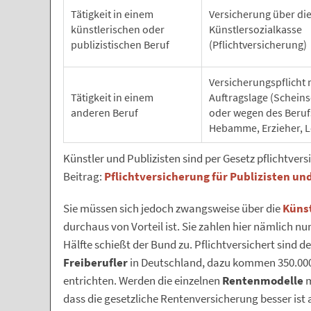
Tätigkeit in einem
Versicherung über di
künstlerischen oder
Künstlersozialkasse
publizistischen Beruf
(Pflichtversicherung)
Versicherungspflicht
Tätigkeit in einem
Auftragslage (Scheins
anderen Beruf
oder wegen des Berufs
Hebamme, Erzieher, L
Künstler und Publizisten sind per Gesetz pflichtvers
Beitrag:
Pflichtversicherung für Publizisten un
Sie müssen sich jedoch zwangsweise über die
Künst
durchaus von Vorteil ist. Sie zahlen hier nämlich nur
Hälfte schießt der Bund zu. Pflichtversichert sind d
Freiberufler
in Deutschland, dazu kommen 350.000 V
entrichten. Werden die einzelnen
Rentenmodelle
m
dass die gesetzliche Rentenversicherung besser ist al