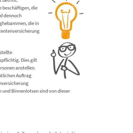
betrifft.
 beschäftigen, die
ind dennoch
leghebammen, die in
 Rentenversicherung
tellte
lichtig. Dies gilt
ersonen anstellen.
ntlichen Auftrag
enversicherung
n und Binnenlotsen sind von dieser