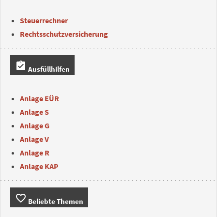
Steuerrechner
Rechtsschutzversicherung
assignment_turned_in
Ausfüllhilfen
Anlage EÜR
Anlage S
Anlage G
Anlage V
Anlage R
Anlage KAP
favorite_border
Beliebte Themen