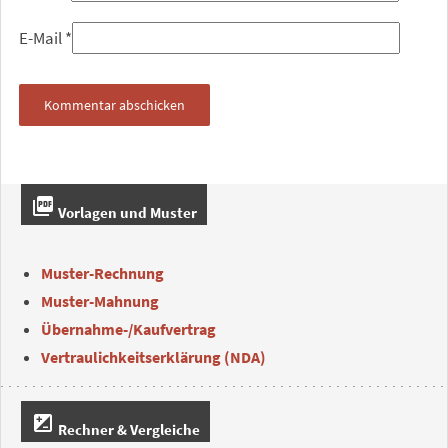
E-Mail
*
picture_as_pdf
Vorlagen und Muster
Muster-Rechnung
Muster-Mahnung
Übernahme-/Kaufvertrag
Vertraulichkeitserklärung (NDA)
iso
Rechner & Vergleiche