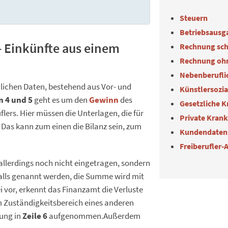
Steuern
Betriebsausg
 – Einkünfte aus einem
Rechnung sch
Rechnung oh
Nebenberuflic
lichen Daten, bestehend aus Vor- und
Künstlersozi
n 4 und 5
geht es um den
Gewinn
des
Gesetzliche 
lers. Hier müssen die Unterlagen, die für
Private Kran
 Das kann zum einen die Bilanz sein, zum
Kundendaten
Freiberufler-
llerdings noch nicht eingetragen, sondern
falls genannt werden, die Summe wird mit
i vor, erkennt das Finanzamt die Verluste
 im Zuständigkeitsbereich eines anderen
lung in
Zeile 6
aufgenommen.Außerdem