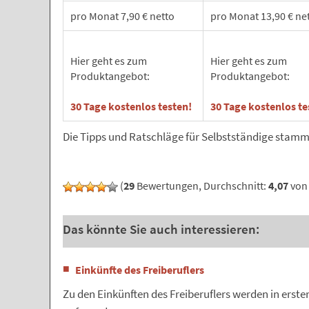
pro Monat 7,90 € netto
pro Monat 13,90 € ne
Hier geht es zum
Hier geht es zum
Produktangebot:
Produktangebot:
30 Tage kostenlos testen
!
30 Tage kostenlos te
Die Tipps und Ratschläge für Selbstständige stam
(
29
Bewertungen, Durchschnitt:
4,07
von 
Das könnte Sie auch interessieren:
Einkünfte des Freiberuflers
Zu den Einkünften des Freiberuflers werden in erste