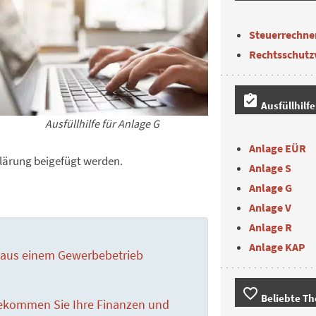
Steuerrechne
Rechtsschutz
assignment_turned_in
Ausfüllhilf
Ausfüllhilfe für Anlage G
Anlage EÜR
klärung beigefügt werden.
Anlage S
Anlage G
Anlage V
Anlage R
Anlage KAP
te aus einem Gewerbebetrieb
favorite_border
Beliebte T
bekommen Sie Ihre Finanzen und