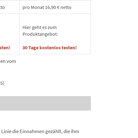
tto
pro Monat 16,90 € netto
Hier geht es zum
Produktangebot:
sten!
30 Tage kostenlos testen!
men vom
5)
r Linie die Einnahmen gezählt, die ihm