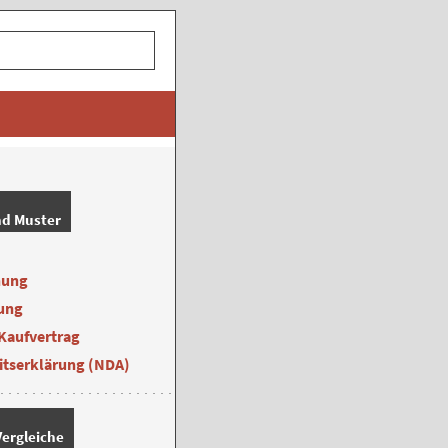
nd Muster
nung
ung
Kaufvertrag
itserklärung (NDA)
ergleiche