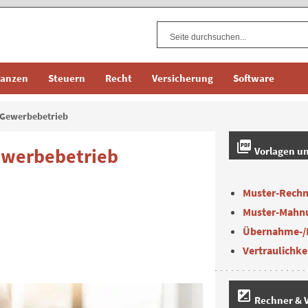
nanzen
Steuern
Recht
Versicherung
Software
– Gewerbebetrieb
picture_as_pdf
Gewerbebetrieb
Vorlagen u
Muster-Rech
Muster-Mahn
Übernahme-/
Vertraulichke
iso
Rechner & V