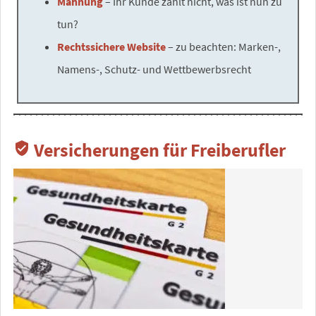
Mahnung
– Ihr Kunde zahlt nicht, was ist nun zu
tun?
Rechtssichere Website
– zu beachten: Marken-,
Namens-, Schutz- und Wettbewerbsrecht
Versicherungen für Freiberufler
verified_user