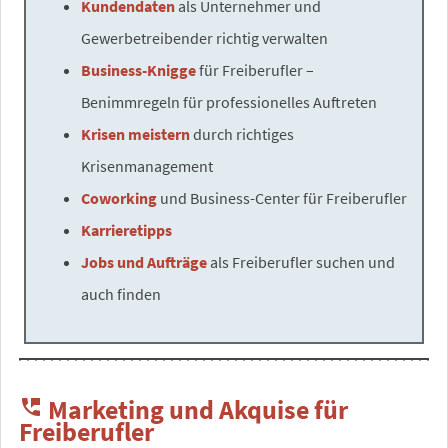
Kundendaten
als Unternehmer und
Gewerbetreibender richtig verwalten
Business-Knigge
für Freiberufler –
Benimmregeln für professionelles Auftreten
Krisen meistern
durch richtiges
Krisenmanagement
Coworking
und Business-Center für Freiberufler
Karrieretipps
Jobs und Aufträge
als Freiberufler suchen und
auch finden
Marketing und Akquise für
perm_phone_msg
Freiberufler