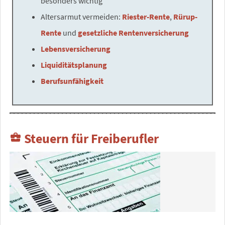
besonders wichtig
Altersarmut vermeiden:
Riester-Rente
,
Rürup-
Rente
und
gesetzliche Rentenversicherung
Lebensversicherung
Liquiditätsplanung
Berufsunfähigkeit
Steuern für Freiberufler
business_center