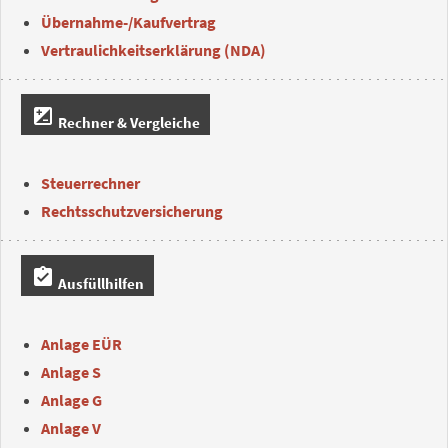
Übernahme-/Kaufvertrag
Vertraulichkeitserklärung (NDA)
iso
Rechner & Vergleiche
Steuerrechner
Rechtsschutzversicherung
assignment_turned_in
Ausfüllhilfen
Anlage EÜR
Anlage S
Anlage G
Anlage V