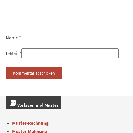
Name
*
E-Mail
*
picture_as_pdf
Vorlagen und Muster
Muster-Rechnung
Muster-Mahnung