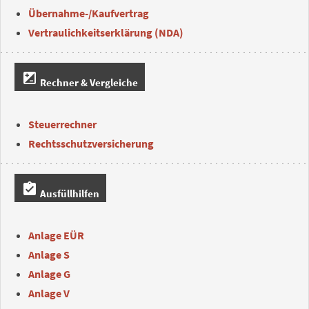
Übernahme-/Kaufvertrag
Vertraulichkeitserklärung (NDA)
iso
Rechner & Vergleiche
Steuerrechner
Rechtsschutzversicherung
assignment_turned_in
Ausfüllhilfen
Anlage EÜR
Anlage S
Anlage G
Anlage V