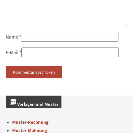
Name
*
E-Mail
*
picture_as_pdf
Vorlagen und Muster
Muster-Rechnung
Muster-Mahnung