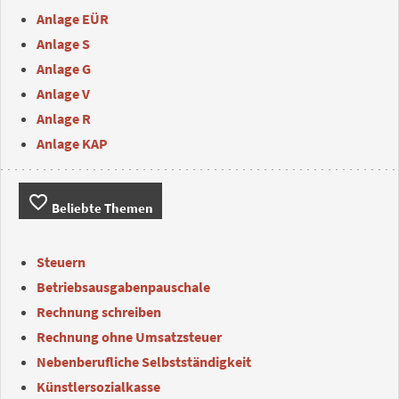
Anlage EÜR
Anlage S
Anlage G
Anlage V
Anlage R
Anlage KAP
favorite_border
Beliebte Themen
Steuern
Betriebsausgabenpauschale
Rechnung schreiben
Rechnung ohne Umsatzsteuer
Nebenberufliche Selbstständigkeit
Künstlersozialkasse