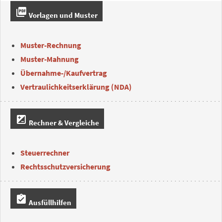
picture_as_pdf
Vorlagen und Muster
Muster-Rechnung
Muster-Mahnung
Übernahme-/Kaufvertrag
Vertraulichkeitserklärung (NDA)
iso
Rechner & Vergleiche
Steuerrechner
Rechtsschutzversicherung
assignment_turned_in
Ausfüllhilfen