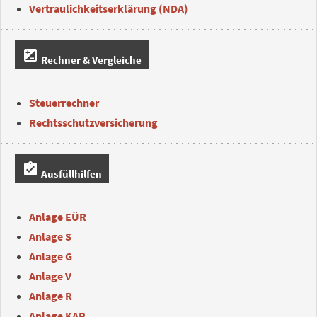
Vertraulichkeitserklärung (NDA)
iso
Rechner & Vergleiche
Steuerrechner
Rechtsschutzversicherung
assignment_turned_in
Ausfüllhilfen
Anlage EÜR
Anlage S
Anlage G
Anlage V
Anlage R
Anlage KAP