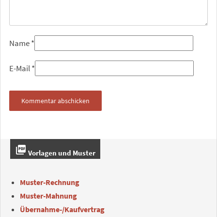
Name
*
E-Mail
*
picture_as_pdf
Vorlagen und Muster
Muster-Rechnung
Muster-Mahnung
Übernahme-/Kaufvertrag