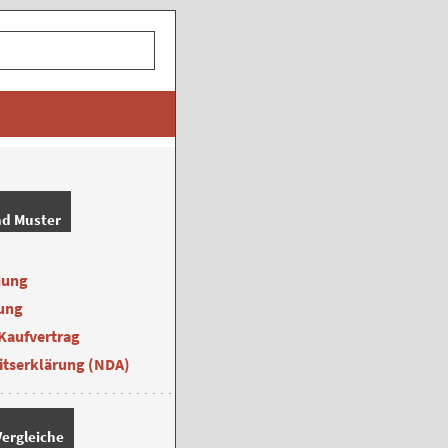
nd Muster
nung
ung
Kaufvertrag
itserklärung (NDA)
ergleiche