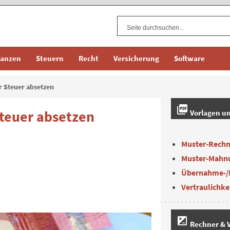
nanzen
Steuern
Recht
Versicherung
Software
r Steuer absetzen
picture_as_pdf
teuer absetzen
Vorlagen u
Muster-Rech
Muster-Mahn
Übernahme-/
Vertraulichke
iso
Rechner & V