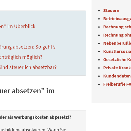
Steuern
Betriebsausg
n” im Überblick
Rechnung sch
Rechnung oh
Nebenberuflic
ärung absetzen: So geht’s
Künstlersozi
hträglich möglich?
Gesetzliche 
ind steuerlich absetzbar?
Private Kran
Kundendaten
Freiberufler-
uer absetzen” im
der als Werbungskosten abgesetzt?
tausbildung absolvieren. Wann Sie