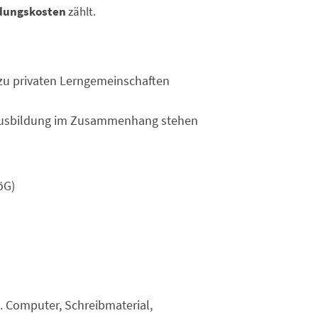
ldungskosten
zählt.
 zu privaten Lerngemeinschaften
 Ausbildung im Zusammenhang stehen
öG)
B. Computer, Schreibmaterial,