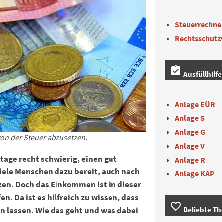
Steuerrechne
Rechtsschutz
assignment_turned_in
Ausfüllhilf
Anlage EÜR
Anlage S
Anlage G
von der Steuer abzusetzen.
Anlage V
tage recht schwierig, einen gut
Anlage R
viele Menschen dazu bereit, auch nach
Anlage KAP
en. Doch das Einkommen ist in dieser
n. Da ist es hilfreich zu wissen, dass
favorite_border
Beliebte T
n lassen. Wie das geht und was dabei