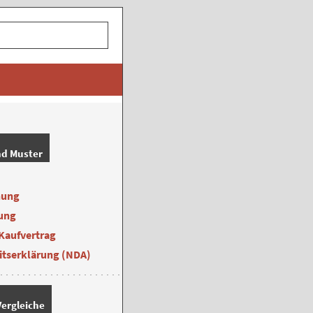
nd Muster
nung
ung
Kaufvertrag
itserklärung (NDA)
ergleiche