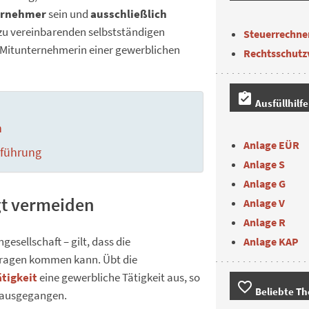
ernehmer
sein und
ausschließlich
f zu vereinbarenden selbstständigen
Steuerrechne
ls Mitunternehmerin einer gewerblichen
Rechtsschutz
assignment_turned_in
Ausfüllhilf
n
Anlage EÜR
hführung
Anlage S
Anlage G
gt vermeiden
Anlage V
Anlage R
gesellschaft – gilt, dass die
Anlage KAP
Tragen kommen kann. Übt die
ätigkeit
eine gewerbliche Tätigkeit aus, so
favorite_border
Beliebte T
ausgegangen.