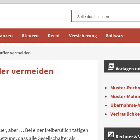
nanzen
Steuern
Recht
Versicherung
Software
rufler vermeiden
picture_as_pdf
ler vermeiden
Vorlagen u
Muster-Rech
Muster-Mahn
Übernahme-/
Vertraulichke
er, aber … Bei einer freiberuflich tätigen
iso
Rechner & V
etzung, dass alle Gesellschafter als