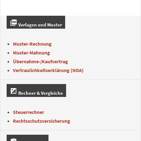
picture_as_pdf
Vorlagen und Muster
Muster-Rechnung
Muster-Mahnung
Übernahme-/Kaufvertrag
Vertraulichkeitserklärung (NDA)
iso
Rechner & Vergleiche
Steuerrechner
Rechtsschutzversicherung