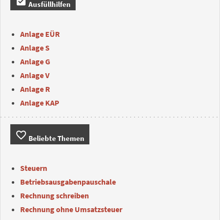
assignment_turned_in
Ausfüllhilfen
Anlage EÜR
Anlage S
Anlage G
Anlage V
Anlage R
Anlage KAP
favorite_border
Beliebte Themen
Steuern
Betriebsausgabenpauschale
Rechnung schreiben
Rechnung ohne Umsatzsteuer