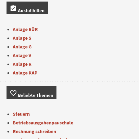
assignment_turned_in
Ausfüllhilfen
Anlage EÜR
Anlage S
Anlage G
Anlage V
Anlage R
Anlage KAP
favorite_border
Beliebte Themen
Steuern
Betriebsausgabenpauschale
Rechnung schreiben