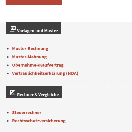
picture_as_pdf
Vorlagen und Muster
Muster-Rechnung
Muster-Mahnung
Übernahme-/Kaufvertrag
Vertraulichkeitserklärung (NDA)
iso
Rechner & Vergleiche
Steuerrechner
Rechtsschutzversicherung