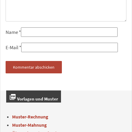
Name
*
E-Mail
*
picture_as_pdf
Vorlagen und Muster
Muster-Rechnung
Muster-Mahnung