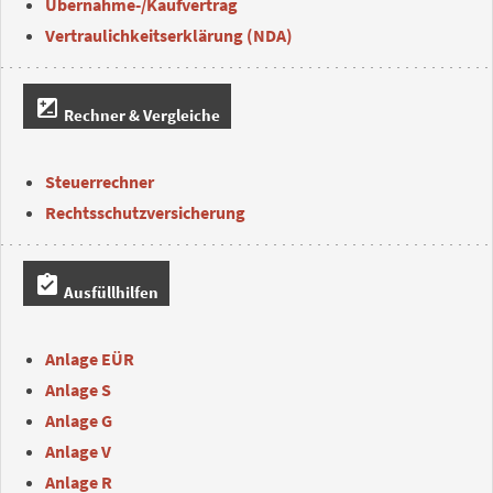
Übernahme-/Kaufvertrag
Vertraulichkeitserklärung (NDA)
iso
Rechner & Vergleiche
Steuerrechner
Rechtsschutzversicherung
assignment_turned_in
Ausfüllhilfen
Anlage EÜR
Anlage S
Anlage G
Anlage V
Anlage R