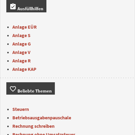
assignment_turned_in
Ausfüllhilfen
Anlage EÜR
Anlage S
Anlage G
Anlage V
Anlage R
Anlage KAP
favorite_border
Beliebte Themen
Steuern
Betriebsausgabenpauschale
Rechnung schreiben
Rechnung ohne Umsatzsteuer