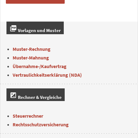
picture_as_pdf
Vorlagen und Muster
Muster-Rechnung
Muster-Mahnung
Übernahme-/Kaufvertrag
Vertraulichkeitserklärung (NDA)
iso
Rechner & Vergleiche
Steuerrechner
Rechtsschutzversicherung