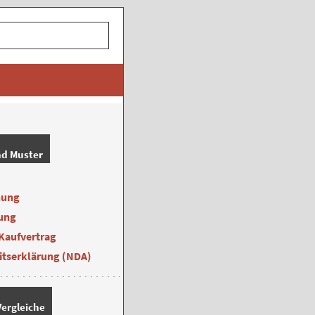
nd Muster
nung
ung
Kaufvertrag
itserklärung (NDA)
ergleiche