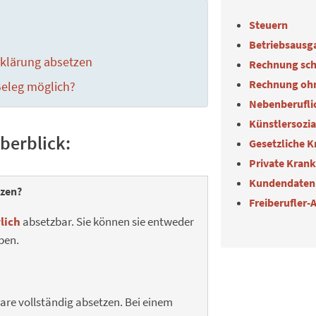
Steuern
Betriebsausg
rklärung absetzen
Rechnung sch
Rechnung oh
Beleg möglich?
Nebenberuflic
Künstlersozi
berblick:
Gesetzliche 
Private Kran
Kundendaten
tzen?
Freiberufler-
lich
absetzbar. Sie können sie entweder
ben.
are vollständig absetzen. Bei einem