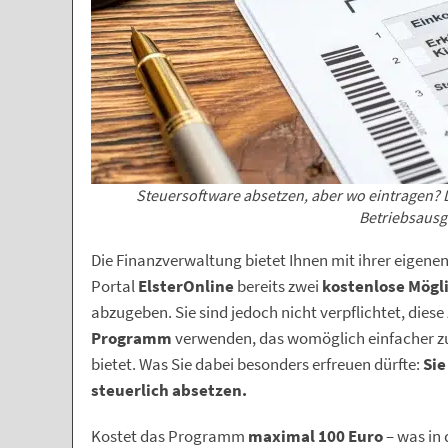
Steuersoftware absetzen, aber wo eintragen? 
Betriebsausg
Die Finanzverwaltung bietet Ihnen mit ihrer eigene
Portal
ElsterOnline
bereits zwei
kostenlose Mögl
abzugeben. Sie sind jedoch nicht verpflichtet, dies
Programm
verwenden, das womöglich einfacher zu
bietet. Was Sie dabei besonders erfreuen dürfte:
Sie
steuerlich absetzen.
Kostet das Programm
maximal 100 Euro
– was in d