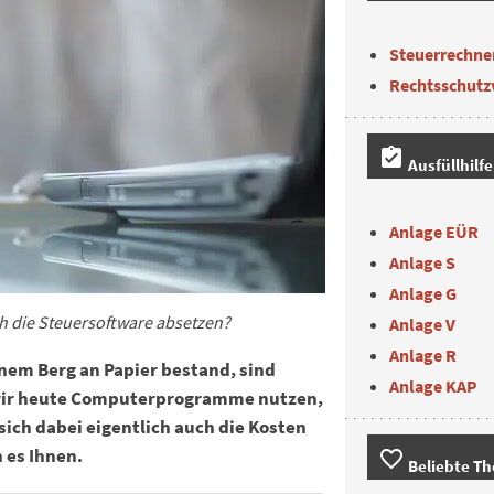
Steuerrechne
Rechtsschutz
assignment_turned_in
Ausfüllhilf
Anlage EÜR
Anlage S
Anlage G
h die Steuersoftware absetzen?
Anlage V
Anlage R
inem Berg an Papier bestand, sind
Anlage KAP
 wir heute Computerprogramme nutzen,
ich dabei eigentlich auch die Kosten
 es Ihnen.
favorite_border
Beliebte T