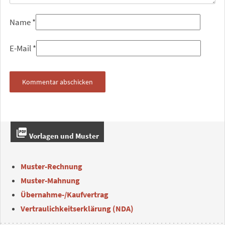
Name
*
E-Mail
*
picture_as_pdf
Vorlagen und Muster
Muster-Rechnung
Muster-Mahnung
Übernahme-/Kaufvertrag
Vertraulichkeitserklärung (NDA)