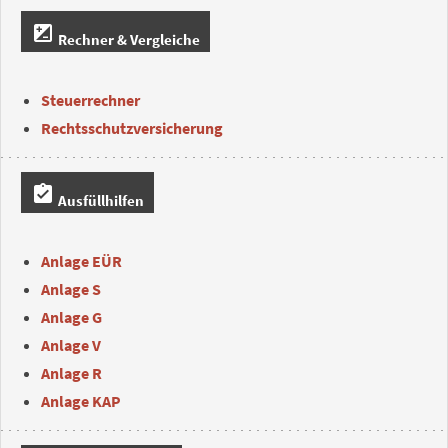
iso
Rechner & Vergleiche
Steuerrechner
Rechtsschutzversicherung
assignment_turned_in
Ausfüllhilfen
Anlage EÜR
Anlage S
Anlage G
Anlage V
Anlage R
Anlage KAP