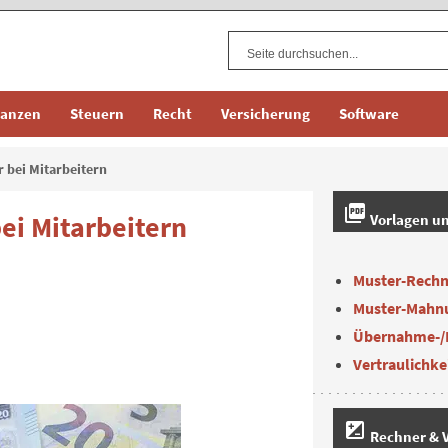
nanzen
Steuern
Recht
Versicherung
Software
 bei Mitarbeitern
picture_as_pdf
ei Mitarbeitern
Vorlagen u
Muster-Rech
Muster-Mahn
Übernahme-/
Vertraulichke
iso
Rechner & V