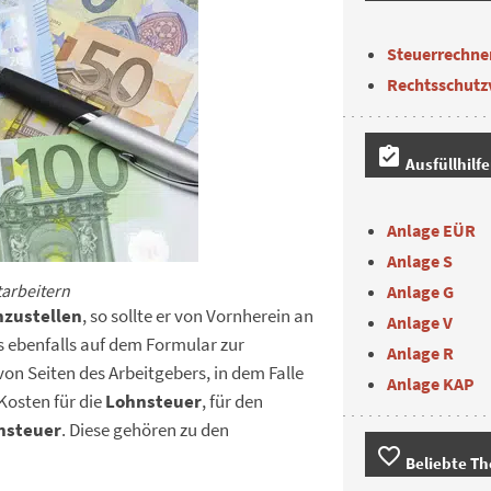
Steuerrechne
Rechtsschutz
assignment_turned_in
Ausfüllhilf
Anlage EÜR
Anlage S
tarbeitern
Anlage G
nzustellen
, so sollte er von Vornherein an
Anlage V
 ebenfalls auf dem Formular zur
Anlage R
 Seiten des Arbeitgebers, in dem Falle
Anlage KAP
 Kosten für die
Lohnsteuer
, für den
nsteuer
. Diese gehören zu den
favorite_border
Beliebte T