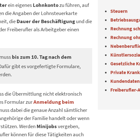
ter
ein eigenes
Lohnkonto
zu führen, auf
Steuern
en die Angaben der Lohnsteuerkarte
Betriebsausg
keit, die
Dauer der Beschäftigung
und die
Rechnung sch
er Freiberufler als Arbeitgeber einen
Rechnung oh
Nebenberuflic
Künstlersozi
muss
bis zum 10. Tag nach dem
Gesetzliche 
Dafür gibt es vorgefertigte Formulare,
Private Kran
erden.
Kundendaten
Freiberufler-
ss die Übermittlung nicht elektronisch
es Formular zur
Anmeldung beim
uss dabei die genaue Anzahl sämtlicher
 Angehörige der Familie handelt oder wenn
terstützen. Werden
Minijobs
vergeben,
fler können für diese Tätigkeiten auch