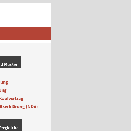
nd Muster
nung
ung
Kaufvertrag
itserklärung (NDA)
ergleiche