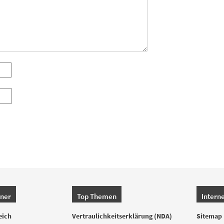
hner
Top Themen
Intern
eich
Vertraulichkeitserklärung (NDA)
Sitemap