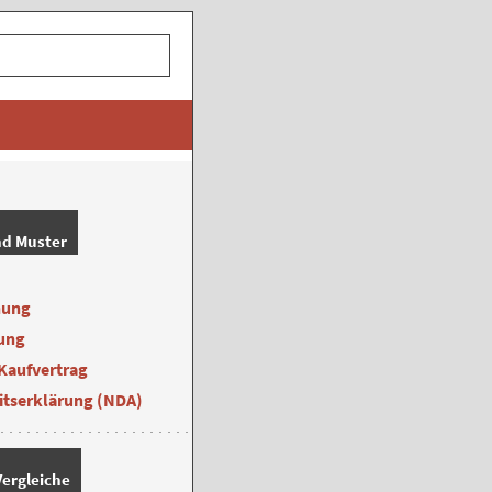
nd Muster
nung
ung
Kaufvertrag
itserklärung (NDA)
ergleiche