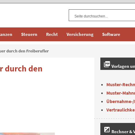
nanzen
Steuern
Recht
Versicherung
Software
er durch den Freiberufler
picture_as_pdf
r durch den
Vorlagen u
Muster-Rech
Muster-Mahn
Übernahme-/
Vertraulichke
iso
Rechner & V