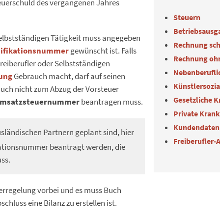
euerschuld des vergangenen Jahres
Steuern
Betriebsausg
selbstständigen Tätigkeit muss angegeben
Rechnung sch
tifikationsnummer
gewünscht ist. Falls
Rechnung oh
reiberufler oder Selbstständigen
Nebenberuflic
ung
Gebrauch macht, darf auf seinen
Künstlersozi
auch nicht zum Abzug der Vorsteuer
Gesetzliche 
msatzsteuernummer
beantragen muss.
Private Kran
Kundendaten
usländischen Partnern geplant sind, hier
Freiberufler-
kationsnummer beantragt werden, die
ss.
merregelung vorbei und es muss Buch
hluss eine Bilanz zu erstellen ist.