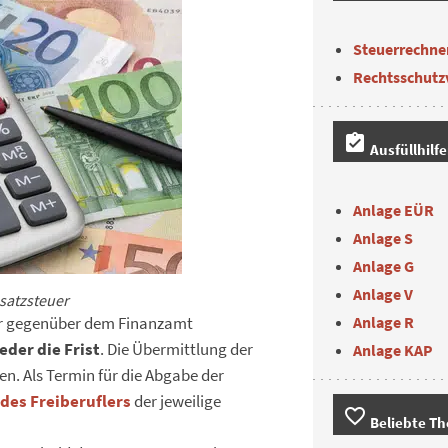
Steuerrechne
Rechtsschutz
assignment_turned_in
Ausfüllhilf
Anlage EÜR
Anlage S
Anlage G
Anlage V
atzsteuer
Anlage R
er gegenüber dem Finanzamt
eder die Frist
. Die Übermittlung der
Anlage KAP
. Als Termin für die Abgabe der
des Freiberuflers
der jeweilige
favorite_border
Beliebte T