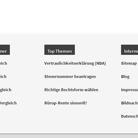
hner
Top Themen
Intern
eich
Vertraulichkeitserklärung (NDA)
Sitemap
eich
Steuernummer beantragen
Blog
gleich
Richtige Rechtsform wählen
Impress
Vergleich
Rürup-Rente sinnvoll?
Bildnac
Datensc