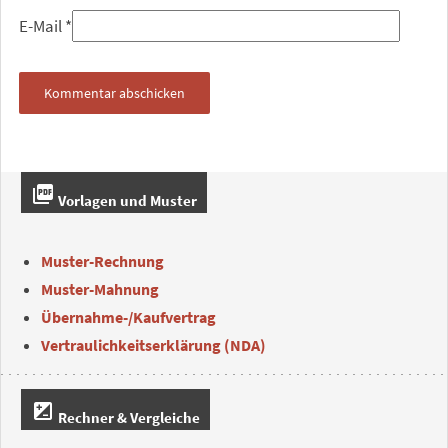
E-Mail
*
picture_as_pdf
Vorlagen und Muster
Muster-Rechnung
Muster-Mahnung
Übernahme-/Kaufvertrag
Vertraulichkeitserklärung (NDA)
iso
Rechner & Vergleiche