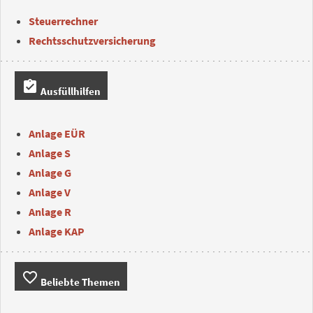
Steuerrechner
Rechtsschutzversicherung
assignment_turned_in
Ausfüllhilfen
Anlage EÜR
Anlage S
Anlage G
Anlage V
Anlage R
Anlage KAP
favorite_border
Beliebte Themen