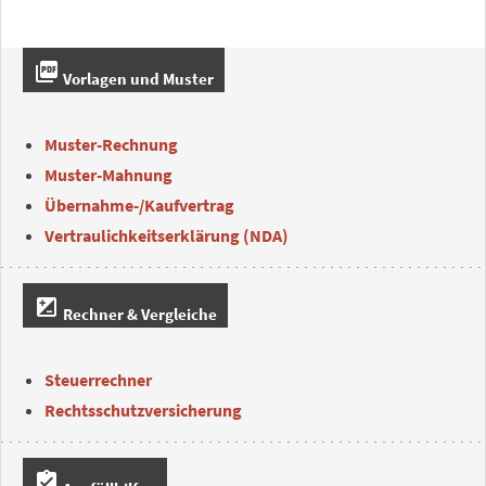
picture_as_pdf
Vorlagen und Muster
Muster-Rechnung
Muster-Mahnung
Übernahme-/Kaufvertrag
Vertraulichkeitserklärung (NDA)
iso
Rechner & Vergleiche
Steuerrechner
Rechtsschutzversicherung
assignment_turned_in