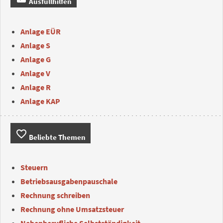
Ausfüllhilfen
Anlage EÜR
Anlage S
Anlage G
Anlage V
Anlage R
Anlage KAP
favorite_border
Beliebte Themen
Steuern
Betriebsausgabenpauschale
Rechnung schreiben
Rechnung ohne Umsatzsteuer
Nebenberufliche Selbstständigkeit