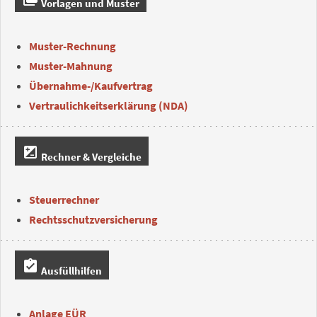
Vorlagen und Muster
Muster-Rechnung
Muster-Mahnung
Übernahme-/Kaufvertrag
Vertraulichkeitserklärung (NDA)
iso
Rechner & Vergleiche
Steuerrechner
Rechtsschutzversicherung
assignment_turned_in
Ausfüllhilfen
Anlage EÜR