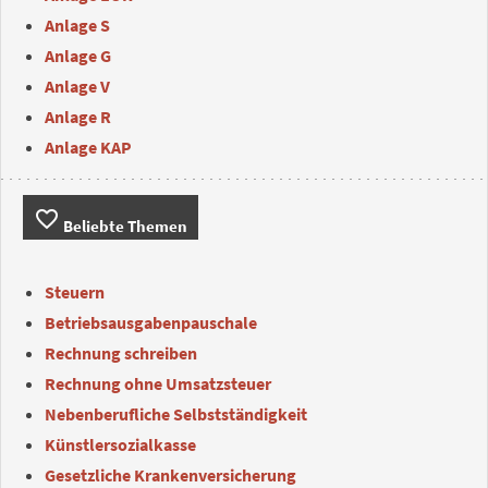
Anlage S
Anlage G
Anlage V
Anlage R
Anlage KAP
favorite_border
Beliebte Themen
Steuern
Betriebsausgabenpauschale
Rechnung schreiben
Rechnung ohne Umsatzsteuer
Nebenberufliche Selbstständigkeit
Künstlersozialkasse
Gesetzliche Krankenversicherung