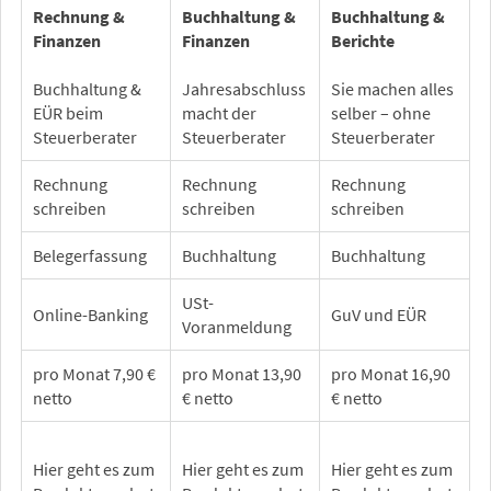
Rechnung &
Buchhaltung &
Buchhaltung &
Finanzen
Finanzen
Berichte
Buchhaltung &
Jahresabschluss
Sie machen alles
EÜR beim
macht der
selber – ohne
Steuerberater
Steuerberater
Steuerberater
Rechnung
Rechnung
Rechnung
schreiben
schreiben
schreiben
Belegerfassung
Buchhaltung
Buchhaltung
USt-
Online-Banking
GuV und EÜR
Voranmeldung
pro Monat 7,90 €
pro Monat 13,90
pro Monat 16,90
netto
€ netto
€ netto
Hier geht es zum
Hier geht es zum
Hier geht es zum