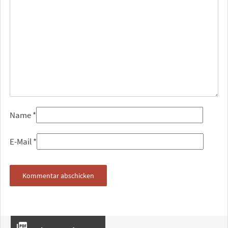
Name
*
E-Mail
*
picture_as_pdf