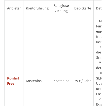
Beleglose
Anbieter
Kontoführung
Debitkarte
Detail
Buchung
– Alle
Funkt
eines
tradit
Konto
– Opti
die N
Smar
– Mit 
deuts
– Unb
Kontist
SEPA-
Kostenlos
Kostenlos
29 € / Jahr
Free
Überw
und
Lastsc
– Virt
Busin