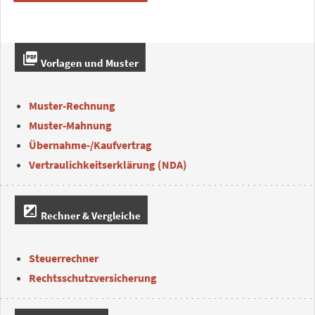
picture_as_pdf
Vorlagen und Muster
Muster-Rechnung
Muster-Mahnung
Übernahme-/Kaufvertrag
Vertraulichkeitserklärung (NDA)
iso
Rechner & Vergleiche
Steuerrechner
Rechtsschutzversicherung