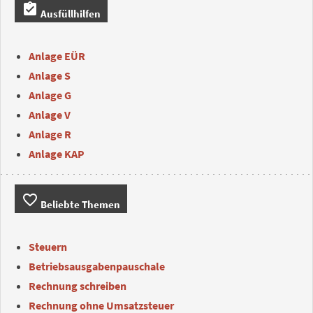
assignment_turned_in
Ausfüllhilfen
Anlage EÜR
Anlage S
Anlage G
Anlage V
Anlage R
Anlage KAP
favorite_border
Beliebte Themen
Steuern
Betriebsausgabenpauschale
Rechnung schreiben
Rechnung ohne Umsatzsteuer