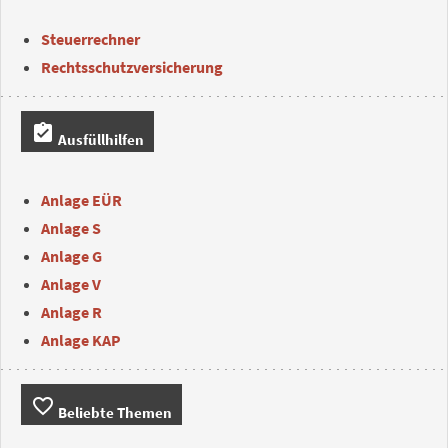
Steuerrechner
Rechtsschutzversicherung
assignment_turned_in
Ausfüllhilfen
Anlage EÜR
Anlage S
Anlage G
Anlage V
Anlage R
Anlage KAP
favorite_border
Beliebte Themen