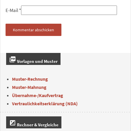
E-Mail
*
picture_as_pdf
Vorlagen und Muster
Muster-Rechnung
Muster-Mahnung
Übernahme-/Kaufvertrag
Vertraulichkeitserklärung (NDA)
iso
Rechner & Vergleiche