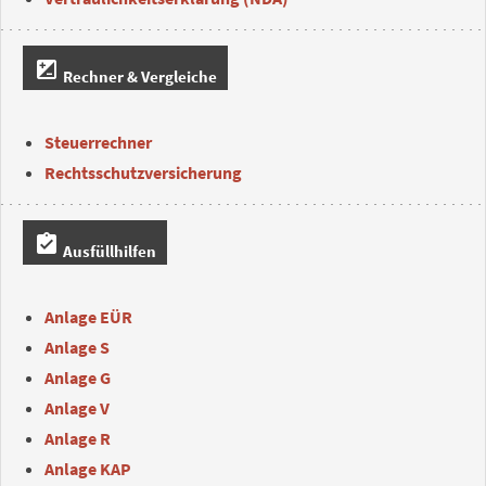
iso
Rechner & Vergleiche
Steuerrechner
Rechtsschutzversicherung
assignment_turned_in
Ausfüllhilfen
Anlage EÜR
Anlage S
Anlage G
Anlage V
Anlage R
Anlage KAP