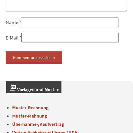
Name
*
E-Mail
*
picture_as_pdf
Vorlagen und Muster
Muster-Rechnung
Muster-Mahnung
Übernahme-/Kaufvertrag
Vertraulichkeitserklärung (NDA)