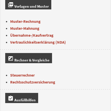
picture_as_pdf
Vorlagen und Muster
Muster-Rechnung
Muster-Mahnung
Übernahme-/Kaufvertrag
Vertraulichkeitserklärung (NDA)
iso
Rechner & Vergleiche
Steuerrechner
Rechtsschutzversicherung
assignment_turned_in
Ausfüllhilfen