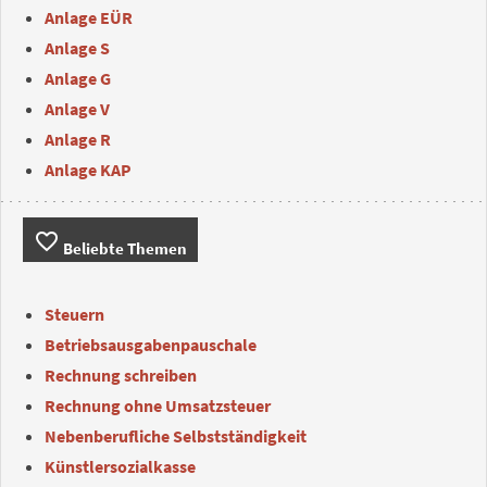
Anlage EÜR
Anlage S
Anlage G
Anlage V
Anlage R
Anlage KAP
favorite_border
Beliebte Themen
Steuern
Betriebsausgabenpauschale
Rechnung schreiben
Rechnung ohne Umsatzsteuer
Nebenberufliche Selbstständigkeit
Künstlersozialkasse