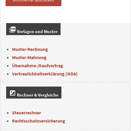
picture_as_pdf
Vorlagen und Muster
Muster-Rechnung
Muster-Mahnung
Übernahme-/Kaufvertrag
Vertraulichkeitserklärung (NDA)
iso
Rechner & Vergleiche
Steuerrechner
Rechtsschutzversicherung