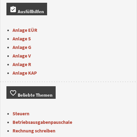
assignment_turned_in
Ausfüllhilfen
Anlage EÜR
Anlage S
Anlage G
Anlage V
Anlage R
Anlage KAP
favorite_border
Beliebte Themen
Steuern
Betriebsausgabenpauschale
Rechnung schreiben