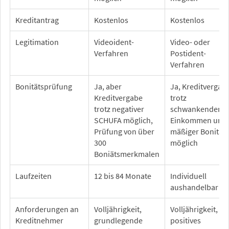
Kreditantrag
Kostenlos
Kostenlos
Legitimation
Videoident-
Video- oder
Verfahren
Postident-
Verfahren
Bonitätsprüfung
Ja, aber
Ja, Kreditvergab
Kreditvergabe
trotz
trotz negativer
schwankendem
SCHUFA möglich,
Einkommen und
Prüfung von über
mäßiger Bonität
300
möglich
Boniätsmerkmalen
Laufzeiten
12 bis 84 Monate
Individuell
aushandelbar
Anforderungen an
Volljährigkeit,
Volljährigkeit,
Kreditnehmer
grundlegende
positives