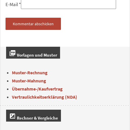
E-Mail
*
picture_as_pdf
Vorlagen und Muster
Muster-Rechnung
Muster-Mahnung
Übernahme-/Kaufvertrag
Vertraulichkeitserklärung (NDA)
iso
Rechner & Vergleiche