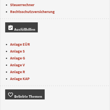
Steuerrechner
Rechtsschutzversicherung
assignment_turned_in
Ausfüllhilfen
Anlage EÜR
Anlage S
Anlage G
Anlage V
Anlage R
Anlage KAP
favorite_border
Beliebte Themen