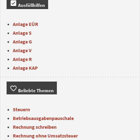
assignment_turned_in
Ausfüllhilfen
Anlage EÜR
Anlage S
Anlage G
Anlage V
Anlage R
Anlage KAP
favorite_border
Beliebte Themen
Steuern
Betriebsausgabenpauschale
Rechnung schreiben
Rechnung ohne Umsatzsteuer