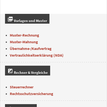
picture_as_pdf
Vorlagen und Muster
Muster-Rechnung
Muster-Mahnung
Übernahme-/Kaufvertrag
Vertraulichkeitserklärung (NDA)
iso
Rechner & Vergleiche
Steuerrechner
Rechtsschutzversicherung