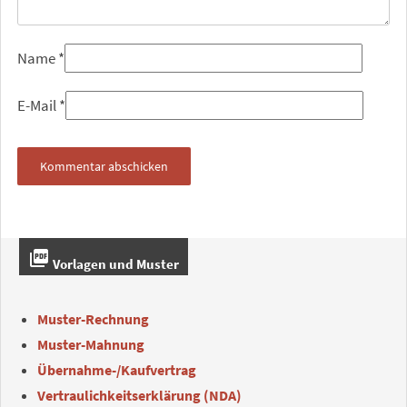
Name
*
E-Mail
*
picture_as_pdf
Vorlagen und Muster
Muster-Rechnung
Muster-Mahnung
Übernahme-/Kaufvertrag
Vertraulichkeitserklärung (NDA)