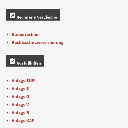
iso
Rechner & Vergleiche
Steuerrechner
Rechtsschutzversicherung
assignment_turned_in
Ausfüllhilfen
Anlage EÜR
Anlage S
Anlage G
Anlage V
Anlage R
Anlage KAP