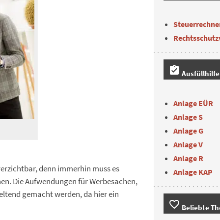
Steuerrechne
Rechtsschutz
assignment_turned_in
Ausfüllhilf
Anlage EÜR
Anlage S
Anlage G
Anlage V
Anlage R
erzichtbar, denn immerhin muss es
Anlage KAP
en. Die Aufwendungen für Werbesachen,
eltend gemacht werden, da hier ein
favorite_border
Beliebte T