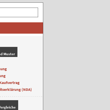
nd Muster
nung
ung
Kaufvertrag
itserklärung (NDA)
ergleiche