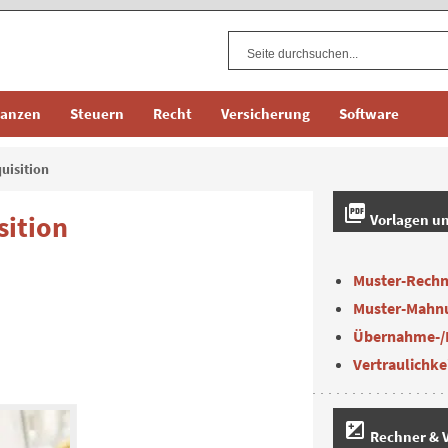
nanzen
Steuern
Recht
Versicherung
Software
uisition
picture_as_pdf
sition
Vorlagen u
Muster-Rech
Muster-Mahn
Übernahme-/
Vertraulichke
iso
Rechner & V